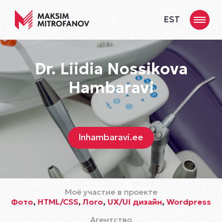
EST
Dr. Liidia Nossikova
Hambaravi
lnhambaravi.ee
Моё участие в проекте
Фото
,
HTML/CSS
,
Лого
,
UX/UI дизайн
,
Wordpress
Агентство